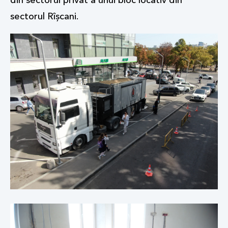
din sectorul privat a unui bloc locativ din
sectorul Rîșcani.